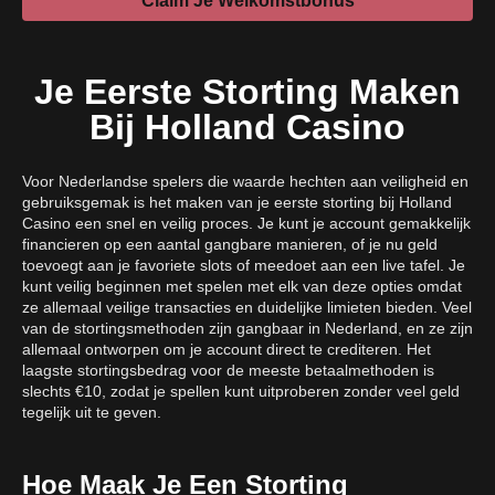
Claim Je Welkomstbonus
Je Eerste Storting Maken
Bij Holland Casino
Voor Nederlandse spelers die waarde hechten aan veiligheid en
gebruiksgemak is het maken van je eerste storting bij Holland
Casino een snel en veilig proces. Je kunt je account gemakkelijk
financieren op een aantal gangbare manieren, of je nu geld
toevoegt aan je favoriete slots of meedoet aan een live tafel. Je
kunt veilig beginnen met spelen met elk van deze opties omdat
ze allemaal veilige transacties en duidelijke limieten bieden. Veel
van de stortingsmethoden zijn gangbaar in Nederland, en ze zijn
allemaal ontworpen om je account direct te crediteren. Het
laagste stortingsbedrag voor de meeste betaalmethoden is
slechts €10, zodat je spellen kunt uitproberen zonder veel geld
tegelijk uit te geven.
Hoe Maak Je Een Storting