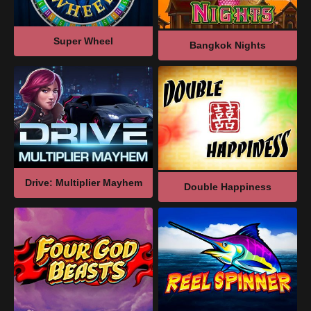
Super Wheel
Bangkok Nights
Drive: Multiplier Mayhem
Double Happiness