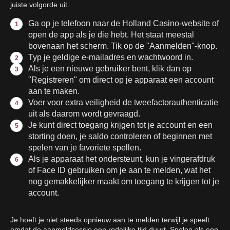
juiste volgorde uit.
Ga op je telefoon naar de Holland Casino-website of
open de app als je die hebt. Het staat meestal
bovenaan het scherm. Tik op de "Aanmelden"-knop.
Typ je geldige e-mailadres en wachtwoord in.
Als je een nieuwe gebruiker bent, klik dan op
"Registreren" om direct op je apparaat een account
aan te maken.
Voer voor extra veiligheid de tweefactorauthenticatie
uit als daarom wordt gevraagd.
Je kunt direct toegang krijgen tot je account en een
storting doen, je saldo controleren of beginnen met
spelen van je favoriete spellen.
Als je apparaat het ondersteunt, kun je vingerafdruk
of Face ID gebruiken om je aan te melden, wat het
nog gemakkelijker maakt om toegang te krijgen tot je
account.
Je hoeft je niet steeds opnieuw aan te melden terwijl je speelt
omdat de aanmeldsessie een redelijke tijd duurt. Spelen als een