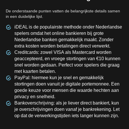
De onderstaande punten vatten de belangrijkste details samen
in een duidelijke lijst.
iDEAL is de populairste methode onder Nederlandse
spelers omdat het online bankieren bij grote
Nederlandse banken gemakkelijk maakt. Zonder
extra kosten worden betalingen direct verwerkt.
Creditcards: zowel VISA als Mastercard worden
geaccepteerd, en vroege stortingen van €10 kunnen
snel worden gedaan. Perfect voor spelers die graag
met kaarten betalen.
PayPal: hiermee kun je snel en gemakkelijk
stortingen doen vanuit je digitale portemonnee. Een
goede keuze voor mensen die waarde hechten aan
privacy en snelheid.
Bankoverschrijving: als je liever direct bankiert, kun
je overschrijvingen doen vanaf je bankrekening. Let
op dat de verwerkingstijden iets langer kunnen zijn.