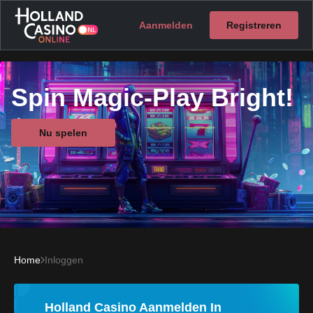
Aanmelden
Registreren
Spin Magic-Play Bright!
Nu spelen
Home
Inloggen
Holland Casino Aanmelden In