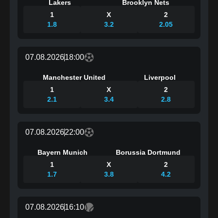
Lakers
Brooklyn Nets
1
X
2
1.8
3.2
2.05
07.08.2026
18:00
Manchester United
Liverpool
1
X
2
2.1
3.4
2.8
07.08.2026
22:00
Bayern Munich
Borussia Dortmund
1
X
2
1.7
3.8
4.2
07.08.2026
16:10