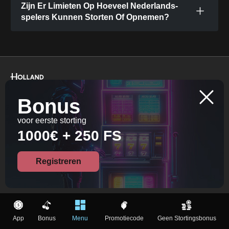
Zijn Er Limieten Op Hoeveel Nederlands-
spelers Kunnen Storten Of Opnemen?
Speel het veilig
Bonus
Als u symptomen van gokverslaving opmerkt, zoek dan hulp bij
voor eerste storting
een professional. Deze website is bedoeld voor gebruikers van
18 jaar en ouder.
1000€ + 250 FS
Registreren
Servicevoorwaarden
Toppagina's
Cookiebeleid
App
Privacybeleid
Bonus
App
Bonus
Menu
Promotiecode
Geen Stortingsbonus