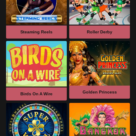
Steaming Reels
Roller Derby
Golden Princess
Birds On A Wire