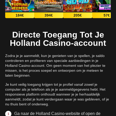
184€
394€
205€
57€
Directe Toegang Tot Je
Holland Casino-account
Zodra je je aanmeldt, kun je genieten van je spellen, je saldo
controleren en profiteren van speciale aanbiedingen in je
Holland Casino-account. Om geen moment van het plezier te
missen, is het proces soepel en ontworpen om je meteen te
laten beginnen.
Je kunt veilig toegang krijgen tot je profiel vanaf zowel je
computer als je telefoon als je je aanmeldgegevens hebt. Het
responsieve platform onthoudt wanneer je je herhaaldelijk
aanmeldt, zodat je kunt verdergaan waar je was gebleven, of je
nu thuis bent of onderweg.
Ga naar de Holland Casino-website of open de