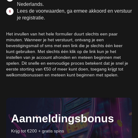
Nederlands.
Lees de voorwaarden, ga ermee akkoord en verstuur
je registratie.
Het invullen van het hele formulier duurt slechts een paar
minuten. Wanneer je het verstuurt, ontvang je een
bevestigingsmail of sms met een link die je slechts één keer
kunt gebruiken. Met slechts één klik op de link kun je het
instellen van je account afronden en meteen beginnen met
spelen. Dit snelle en eenvoudige proces betekent dat je snel je
eerste storting van €50 of meer kunt doen, toegang krijgt tot
welkomstbonussen en meteen kunt beginnen met spelen.
Aanmeldingsbonus
Krijg tot €200 + gratis spins