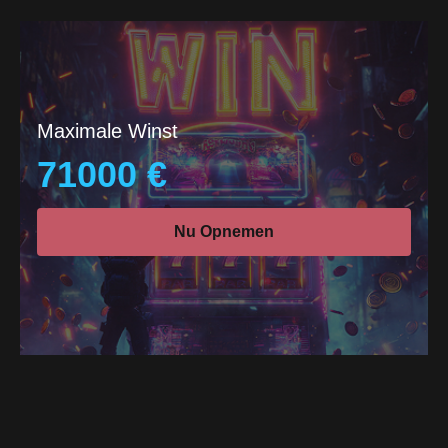
Maximale Winst
71000 €
Nu Opnemen